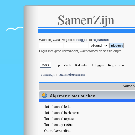
SamenZijn
Welkom,
Gast
. Alsjeblieft
inloggen
of
registreren
.
Login met gebruikersnaam, wachtwoord en sessielengte
Index
Help
Zoek
Kalender
Inloggen
Registreren
SamenZijn
»
Statistiekencentrum
SamenZ
Algemene statistieken
Totaal aantal leden:
Totaal aantal berichten:
Totaal aantal topics:
Totaal categorieën:
Gebruikers online: