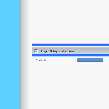
Top 10 topicstarters
Nihlaeth