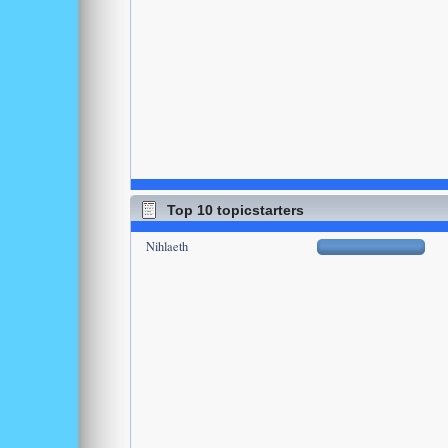
Top 10 topicstarters
Nihlaeth