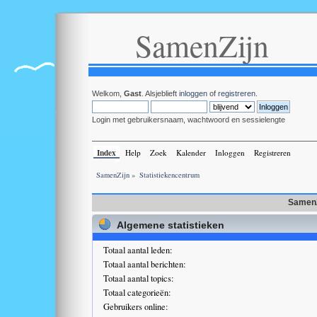
SamenZijn
Welkom,
Gast
. Alsjeblieft
inloggen
of
registreren
.
Login met gebruikersnaam, wachtwoord en sessielengte
Index
Help
Zoek
Kalender
Inloggen
Registreren
SamenZijn
»
Statistiekencentrum
SamenZ
Algemene statistieken
Totaal aantal leden:
Totaal aantal berichten:
Totaal aantal topics:
Totaal categorieën:
Gebruikers online: