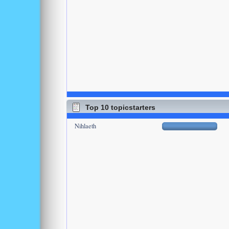
Top 10 topicstarters
Nihlaeth