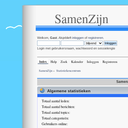
SamenZijn
Welkom,
Gast
. Alsjeblieft
inloggen
of
registreren
.
Login met gebruikersnaam, wachtwoord en sessielengte
Index
Help
Zoek
Kalender
Inloggen
Registreren
SamenZijn
»
Statistiekencentrum
SamenZ
Algemene statistieken
Totaal aantal leden:
Totaal aantal berichten:
Totaal aantal topics:
Totaal categorieën:
Gebruikers online: