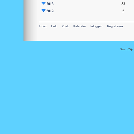
2013
33
2012
2
Index
Help
Zoek
Kalender
Inloggen
Registreren
SamenZijn i