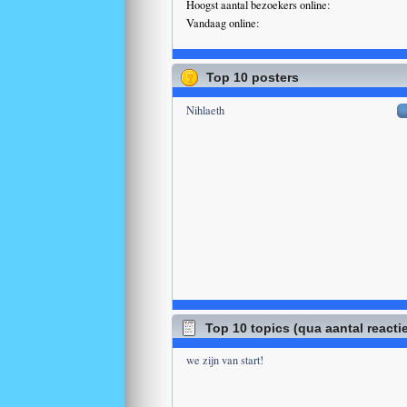
Hoogst aantal bezoekers online:
Vandaag online:
Top 10 posters
Nihlaeth
Top 10 topics (qua aantal reacti
we zijn van start!