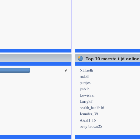
Top 10 meeste tijd online
9
Nihlaeth
rudolf
puntjes
jmbuh
LewisSar
Larrylof
health_health16
Jennifer_39
AlexH_16
betty-brown25