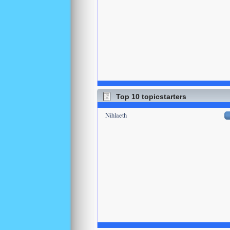
Top 10 topicstarters
Nihlaeth