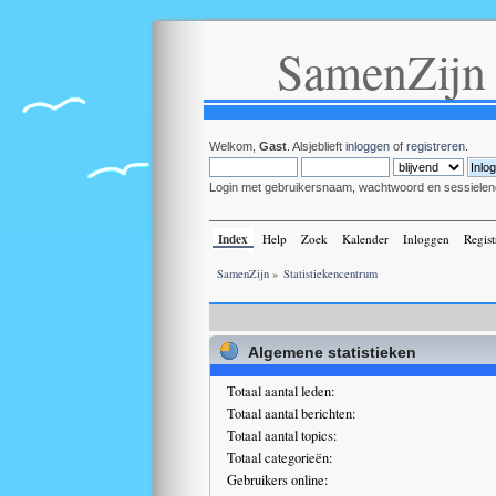
SamenZijn
Welkom,
Gast
. Alsjeblieft
inloggen
of
registreren
.
Login met gebruikersnaam, wachtwoord en sessielen
Index
Help
Zoek
Kalender
Inloggen
Regist
SamenZijn
»
Statistiekencentrum
Algemene statistieken
Totaal aantal leden:
Totaal aantal berichten:
Totaal aantal topics:
Totaal categorieën:
Gebruikers online: