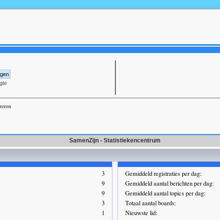
gte
reren
SamenZijn - Statistiekencentrum
3
Gemiddeld registraties per dag:
9
Gemiddeld aantal berichten per dag:
9
Gemiddeld aantal topics per dag:
3
Totaal aantal boards:
1
Nieuwste lid: