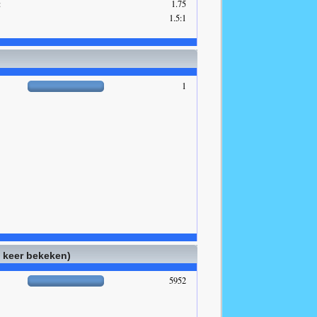
:
1.75
1.5:1
1
l keer bekeken)
5952