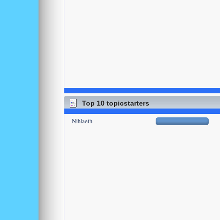
Top 10 topicstarters
Nihlaeth