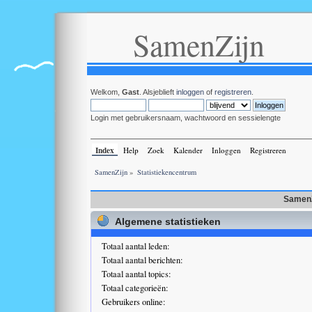
SamenZijn
Welkom,
Gast
. Alsjeblieft
inloggen
of
registreren
.
Login met gebruikersnaam, wachtwoord en sessielengte
Index
Help
Zoek
Kalender
Inloggen
Registreren
SamenZijn
»
Statistiekencentrum
SamenZ
Algemene statistieken
Totaal aantal leden:
Totaal aantal berichten:
Totaal aantal topics:
Totaal categorieën:
Gebruikers online: