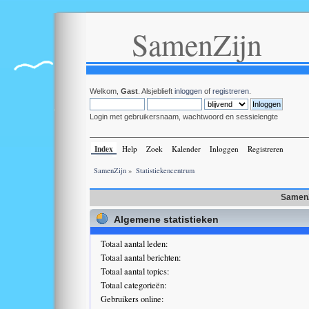
SamenZijn
Welkom,
Gast
. Alsjeblieft
inloggen
of
registreren
.
Login met gebruikersnaam, wachtwoord en sessielengte
Index
Help
Zoek
Kalender
Inloggen
Registreren
SamenZijn
»
Statistiekencentrum
SamenZ
Algemene statistieken
Totaal aantal leden:
Totaal aantal berichten:
Totaal aantal topics:
Totaal categorieën:
Gebruikers online: