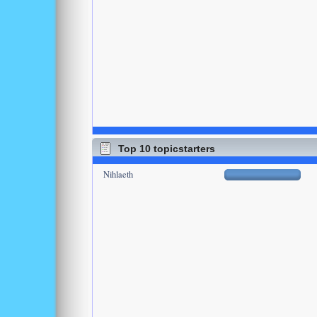
Top 10 topicstarters
Nihlaeth