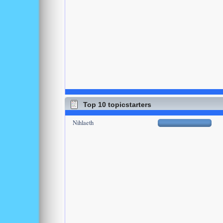
Top 10 topicstarters
Nihlaeth