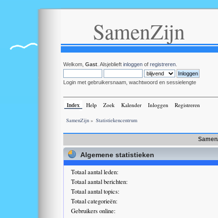
SamenZijn
Welkom,
Gast
. Alsjeblieft
inloggen
of
registreren
.
Login met gebruikersnaam, wachtwoord en sessielengte
Index
Help
Zoek
Kalender
Inloggen
Registreren
SamenZijn
»
Statistiekencentrum
SamenZ
Algemene statistieken
Totaal aantal leden:
Totaal aantal berichten:
Totaal aantal topics:
Totaal categorieën:
Gebruikers online: