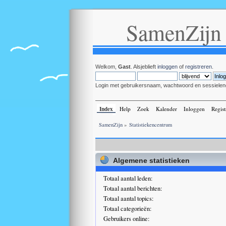
SamenZijn
Welkom,
Gast
. Alsjeblieft
inloggen
of
registreren
.
Login met gebruikersnaam, wachtwoord en sessielen
Index
Help
Zoek
Kalender
Inloggen
Regist
SamenZijn
»
Statistiekencentrum
Algemene statistieken
Totaal aantal leden:
Totaal aantal berichten:
Totaal aantal topics:
Totaal categorieën:
Gebruikers online: