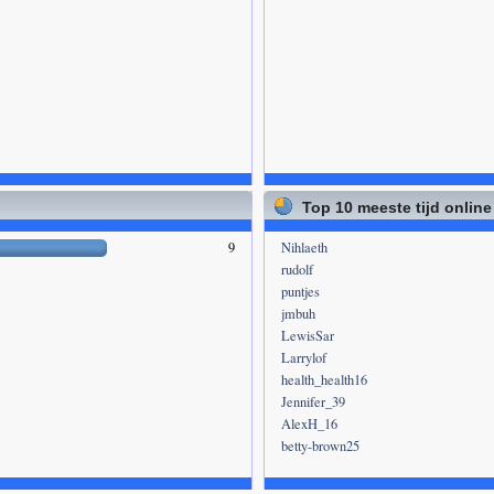
Top 10 meeste tijd online
9
Nihlaeth
rudolf
puntjes
jmbuh
LewisSar
Larrylof
health_health16
Jennifer_39
AlexH_16
betty-brown25