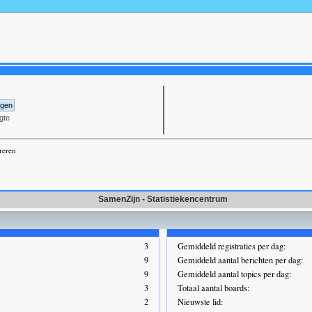
gte
reren
SamenZijn - Statistiekencentrum
3
Gemiddeld registraties per dag:
9
Gemiddeld aantal berichten per dag:
9
Gemiddeld aantal topics per dag:
3
Totaal aantal boards:
2
Nieuwste lid: