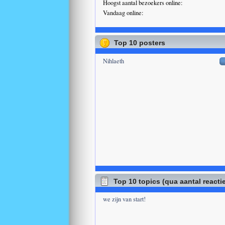
Hoogst aantal bezoekers online:
Vandaag online:
Top 10 posters
Nihlaeth
Top 10 topics (qua aantal reacti
we zijn van start!