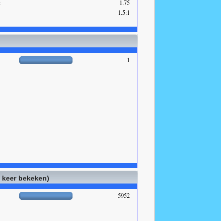
:
1.75
1.5:1
1
l keer bekeken)
5952