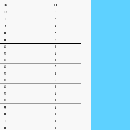
18
11
12
5
1
3
3
4
0
3
0
2
0
1
0
2
0
1
0
2
0
1
0
2
0
1
0
2
0
1
0
2
0
4
1
4
0
4