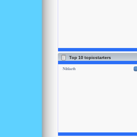
Top 10 topicstarters
Nihlaeth