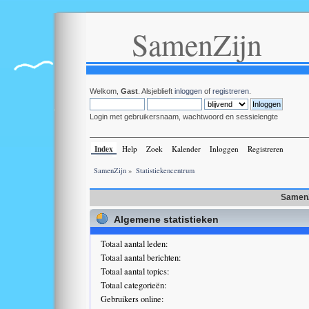
SamenZijn
Welkom,
Gast
. Alsjeblieft
inloggen
of
registreren
.
Login met gebruikersnaam, wachtwoord en sessielengte
Index
Help
Zoek
Kalender
Inloggen
Registreren
SamenZijn
»
Statistiekencentrum
SamenZ
Algemene statistieken
Totaal aantal leden:
Totaal aantal berichten:
Totaal aantal topics:
Totaal categorieën:
Gebruikers online: