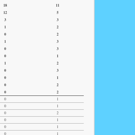
18
11
12
5
3
3
1
2
0
2
1
3
0
3
0
1
1
2
0
3
0
1
0
2
0
2
0
1
0
1
0
2
0
1
0
1
0
1