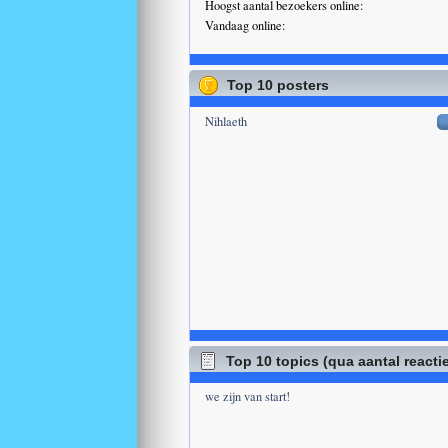
Hoogst aantal bezoekers online:
Vandaag online:
Top 10 posters
Nihlaeth
Top 10 topics (qua aantal reacti
we zijn van start!