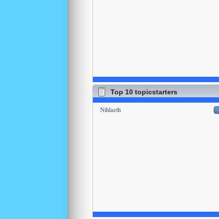
Top 10 topicstarters
Nihlaeth