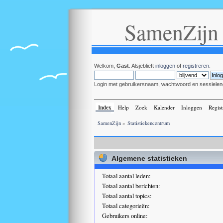
SamenZijn
Welkom,
Gast
. Alsjeblieft
inloggen
of
registreren
.
Login met gebruikersnaam, wachtwoord en sessielen
Index
Help
Zoek
Kalender
Inloggen
Regist
SamenZijn
»
Statistiekencentrum
Algemene statistieken
Totaal aantal leden:
Totaal aantal berichten:
Totaal aantal topics:
Totaal categorieën:
Gebruikers online: