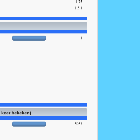
:
1.75
1.5:1
1
l keer bekeken)
5953