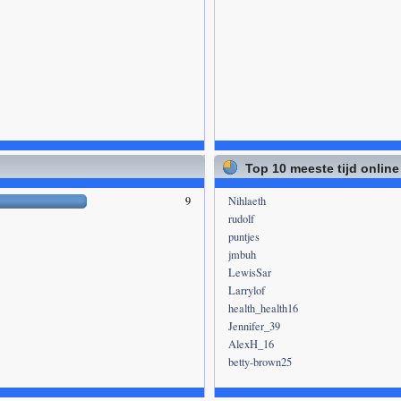
Top 10 meeste tijd online
9
Nihlaeth
rudolf
puntjes
jmbuh
LewisSar
Larrylof
health_health16
Jennifer_39
AlexH_16
betty-brown25