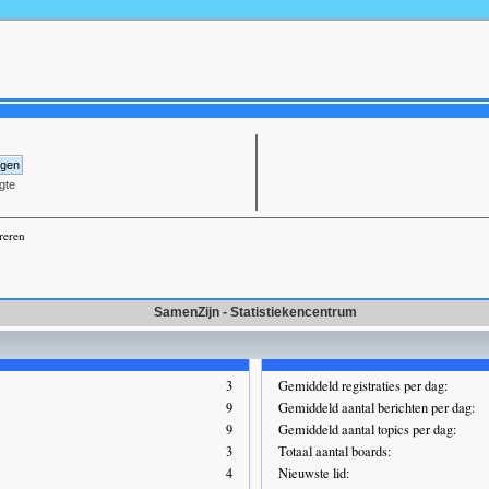
gte
reren
SamenZijn - Statistiekencentrum
3
Gemiddeld registraties per dag:
9
Gemiddeld aantal berichten per dag:
9
Gemiddeld aantal topics per dag:
3
Totaal aantal boards:
4
Nieuwste lid: