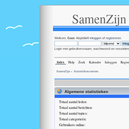
SamenZijn
Welkom,
Gast
. Alsjeblieft
inloggen
of
registreren
.
Login met gebruikersnaam, wachtwoord en sessielen
Index
Help
Zoek
Kalender
Inloggen
Regist
SamenZijn
»
Statistiekencentrum
Algemene statistieken
Totaal aantal leden:
Totaal aantal berichten:
Totaal aantal topics:
Totaal categorieën:
Gebruikers online: