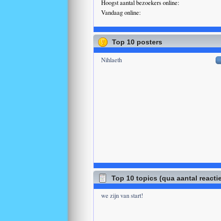
Hoogst aantal bezoekers online:
Vandaag online:
Top 10 posters
Nihlaeth
Top 10 topics (qua aantal reacti
we zijn van start!