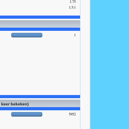
:
1.75
1.5:1
1
l keer bekeken)
5952