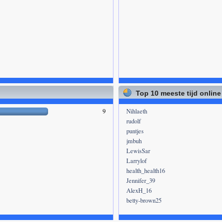
Top 10 meeste tijd online
9
Nihlaeth
rudolf
puntjes
jmbuh
LewisSar
Larrylof
health_health16
Jennifer_39
AlexH_16
betty-brown25