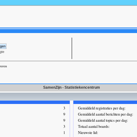
gte
reren
SamenZijn - Statistiekencentrum
3
Gemiddeld registraties per dag:
9
Gemiddeld aantal berichten per dag:
9
Gemiddeld aantal topics per dag:
3
Totaal aantal boards:
1
Nieuwste lid: