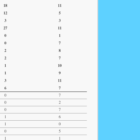
18
11
12
5
3
3
27
11
0
1
0
7
2
8
2
7
1
10
1
9
3
11
6
7
0
7
0
2
0
7
1
6
1
0
0
5
1
1