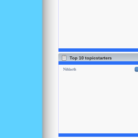
Top 10 topicstarters
Nihlaeth