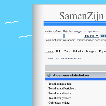
SamenZijn
Welkom,
Gast
. Alsjeblieft
inloggen
of
registreren
.
Login met gebruikersnaam, wachtwoord en sessielen
Index
Help
Zoek
Kalender
Inloggen
Regist
SamenZijn
»
Statistiekencentrum
Algemene statistieken
Totaal aantal leden:
Totaal aantal berichten:
Totaal aantal topics:
Totaal categorieën:
Gebruikers online: