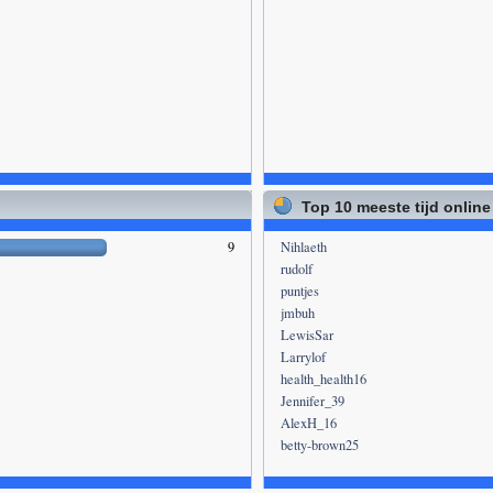
Top 10 meeste tijd online
9
Nihlaeth
rudolf
puntjes
jmbuh
LewisSar
Larrylof
health_health16
Jennifer_39
AlexH_16
betty-brown25