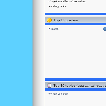
Hoogst aantal bezoekers online:
Vandaag online:
Top 10 posters
Nihlaeth
Top 10 topics (qua aantal reacti
we zijn van start!