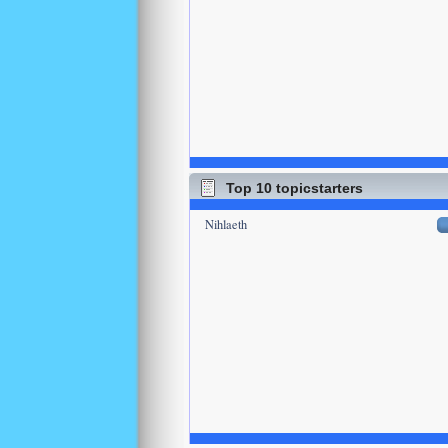
Top 10 topicstarters
Nihlaeth