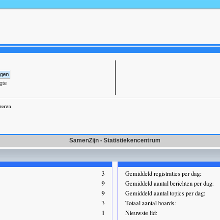
gte
reren
SamenZijn - Statistiekencentrum
3
Gemiddeld registraties per dag:
9
Gemiddeld aantal berichten per dag:
9
Gemiddeld aantal topics per dag:
3
Totaal aantal boards:
1
Nieuwste lid: