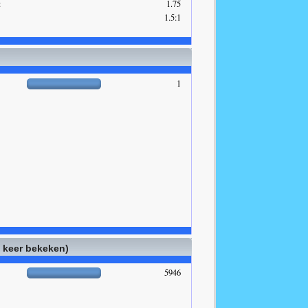
:
1.75
1.5:1
1
l keer bekeken)
5946