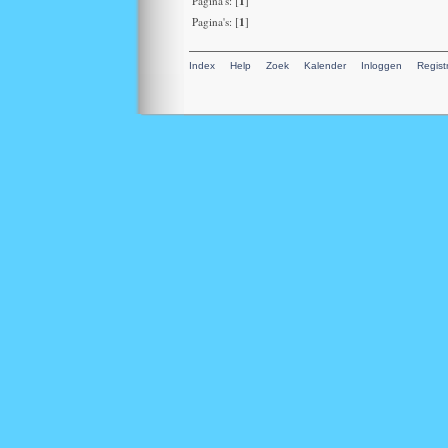
1
Pagina's: [
]
1
Pagina's: [
]
Index
Help
Zoek
Kalender
Inloggen
Regist