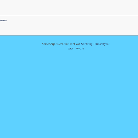
reren
SamenZijn is een initiatief van
Stichting Humanity4all
RSS
WAP2