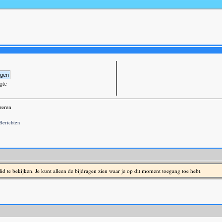
gte
reren
Berichten
t lid te bekijken. Je kunt alleen de bijdragen zien waar je op dit moment toegang toe hebt.