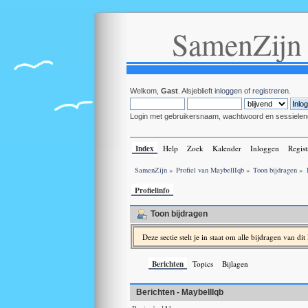
SamenZijn
Welkom,
Gast
. Alsjeblieft
inloggen
of
registreren
.
Login met gebruikersnaam, wachtwoord en sessielen
Index
Help
Zoek
Kalender
Inloggen
Regist
SamenZijn
»
Profiel van MaybellIqb
»
Toon bijdragen
»
Profielinfo
Toon bijdragen
Deze sectie stelt je in staat om alle bijdragen van di
Berichten
Topics
Bijlagen
Berichten - MaybellIqb