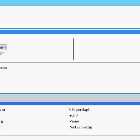
gte
reren
en:
0 (0 per dag)
:
+0/-0
t:
Vrouw
d:
Niet aanwezig