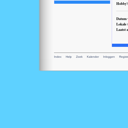
Hobby'
Datum v
Lokale 
Laatst a
Index
Help
Zoek
Kalender
Inloggen
Regist