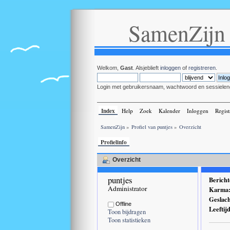
SamenZijn
Welkom,
Gast
. Alsjeblieft
inloggen
of
registreren
.
Login met gebruikersnaam, wachtwoord en sessielen
Index
Help
Zoek
Kalender
Inloggen
Regist
SamenZijn
»
Profiel van puntjes
»
Overzicht
Profielinfo
Overzicht
puntjes 
Bericht
Administrator
Karma
Geslach
Offline
Leeftij
Toon bijdragen
Toon statistieken