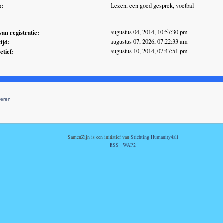
s:
Lezen, een goed gesprek, voetbal
an registratie:
augustus 04, 2014, 10:57:30 pm
tijd:
augustus 07, 2026, 07:22:33 am
ctief:
augustus 10, 2014, 07:47:51 pm
reren
SamenZijn is een initiatief van
Stichting Humanity4all
RSS
WAP2